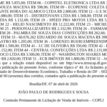
ME R$ 5.855,00; ITEM 06 - COPPITEL ELETRONICA LTDA R$
DE SOUZA MACENA R$ 598,96; ITEM 09 - ECOPENSE COLETA
RANTE HORA DO ALMOCO LTDA R$ 2.800,00; ITEM 12 - G 
80,00; ITEM 15 - DISTRITOVANS LTDA R$ 1.568,00; ITEM 16 
R$ 1.132,00; ITEM 19 - SPEED PRO MOTOS LTDA R$ 5.
ITEM 22 - HELIO NASCIMENTO R$ 12.222,00; ITEM 23 - MIC
M 25 - PERSONALLIZARTES R$ 2.332,99; ITEM 26 - FARM
EM 28 - PALMIRA DE SOUZA DIAS CONFECÇÕES R$ 262,66; 
TEM 33 - 60.676.262 EDUARDO DE SOUZA MACENA R$ 399,
STRO R$ 1.205,00; ITEM 36 - LORENZO BUERI EMPREENDIM
 1.500,00; ITEM 41 - J.C DE OLIVEIRA R$ 350,00; ITEM 
152,00; ITEM 44 - CENTRAL CONFECÇÕES LTDA R$ 2.131,
OCO LTDA R$ 3.500,00; ITEM 47 - WASHINGTON SOARES M
 2.820,00; ITEM 51 - ECB IMÓVEIS R$ 1.800,00; ITEM 52 - 
a relação estará disponível no site http://www.terracap.df.gov
 a publicação do presente Aviso, conforme tópico nº 44. As licitantes p
e Estado de Desenvolvimento Econômico, Trabalho e Renda do DF - SED
 (sessenta) dias corridos, contados após a publicação do presente av
Brasília/DF, 07 de abril de 2026
JOÃO PAULO DE RODRIGUES E SOUSA
Comissão Permanente de Licitação de Venda de Imóveis – COPLI