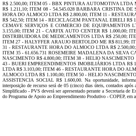
R$ 2.500,00; ITEM 05 - BBX PINTURA AUTOMOTIVA LTDA 
R$ 1.211,10; ITEM 08 - 54.545.028 BARBARA CRISTINA 
HORA DO ALMOCO LTDA R$ 2.800,00; ITEM 11 - RESTAU
R$ 542,50; ITEM 14 - RECICLAGEM PANTANAL EIRELI R$ 1.0
CEMAVE SERVIÇOS E COMERCIO DE EQUIPAMENTOS LTDA 
3.155,00; ITEM 21 - CARFIX AUTO CENTER R$ 1.000,00; 
DISTRIBUIDORA DE MEDICAMENTOS LTDA R$ 250,00; ITE
ITEM 27 - HALYFFER ARAUJO BERTOLDO ME R$ 811,99; IT
31 - RESTAURANTE HORA DO ALMOCO LTDA R$ 2.500,00; I
ITEM 35 - 61.656.731 ROSEMEIRE MADALENA DA SILVA CA
NASCIMENTO R$ 4.800,00; ITEM 38 - HELIO NASCIMENTO R$
43 - BUERI EMPREENDIMENTOS IMOBILIÁRIOS LTDA R$ 1.
LTDA R$ 3.103,00; ITEM 46 - RESTAURANTE HORA DO ALM
ALMOCO LTDA R$ 1.100,00; ITEM 50 - HELIO NASCIMENTO R$
ASSISTENCIA SOCIAL R$ 1.600,00. Na oportunidade, informa que 
interposição de recurso será de 05 (cinco) dias úteis, contados após
Simplificado - PVS deverá ser apresentado perante a Secretaria d
do Programa de Apoio ao Empreendimento Produtivo - COPEP, em até 60