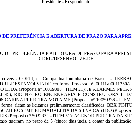
Presidente - Respondendo
O DE PREFERÊNCIA E ABERTURA DE PRAZO PARA APRE
TO DE PREFERÊNCIA E ABERTURA DE PRAZO PARA APRESE
CDRU/DESENVOLVE-DF
 Imóveis - COPLI, da Companhia Imobiliária de Brasília - TERR
U/DESENVOLVE-DF, conforme Processo nº. 00111-00011250/2025
O LTDA (Proposta nº 10059388 - ITEM 21); JE ALARMES PECAS 
TEM 45); RIO NEGRO ENGENHARIA E CONSTRUTORA LTDA 
ARINA FERREIRA MOTA ME (Proposta nº 10059336 - ITEM 53), inte
Dessa forma, ficam as licitantes preliminarmente classificadas, 
61.656.731 ROSEMEIRE MADALENA DA SILVA CASTRO (Propost
EIS (Proposta nº 5032872 - ITEM 51); AGENOR PEREIRA DA SIL
queiram, no prazo de 5 (cinco) dias úteis, a contar da publicação d