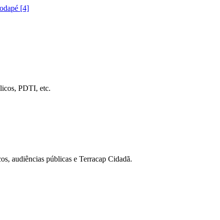
rodapé [4]
icos, PDTI, etc.
cos, audiências públicas e Terracap Cidadã.