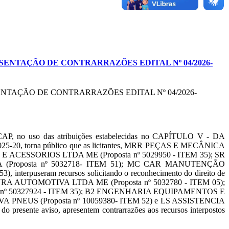
SENTAÇÃO DE CONTRARRAZÕES EDITAL Nº 04/2026-
NTAÇÃO DE CONTRARRAZÕES EDITAL Nº 04/2026-
ACAP, no uso das atribuições estabelecidas no CAPÍTULO V - DA
-20, torna público que as licitantes, MRR PEÇAS E MECÂNICA
E ACESSORIOS LTDA ME (Proposta nº 5029950 - ITEM 35); SR
(Proposta nº 5032718- ITEM 51); MC CAR MANUTENÇÃO
rpuseram recursos solicitando o reconhecimento do direito de
BBX PINTURA AUTOMOTIVA LTDA ME (Proposta nº 5032780 - ITEM 05);
a nº 50327924 - ITEM 35); B2 ENGENHARIA EQUIPAMENTOS E
VA PNEUS (Proposta nº 10059380- ITEM 52) e LS ASSISTENCIA
o presente aviso, apresentem contrarrazões aos recursos interpostos