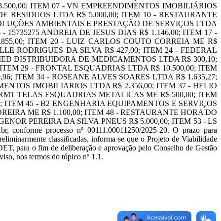
 3.500,00; ITEM 07 - VN EMPREENDIMENTOS IMOBILIÁRIOS
 DE RESIDUOS LTDA R$ 5.000,00; ITEM 10 - RESTAURANTE
E SOLUÇÕES AMBIENTAIS E PRESTAÇÃO DE SERVIÇOS LTDA
- 15735275 ANDREIA DE JESUS DIAS R$ 1.146,00; ITEM 17 -
855,00; ITEM 20 - LUIZ CARLOS COUTO CORREIA ME R$
HELLE RODRIGUES DA SILVA R$ 427,00; ITEM 24 - FEDERAL
AMED DISTRIBUIDORA DE MEDICAMENTOS LTDA R$ 300,10;
ITEM 29 - FRONTAL ESQUADRIAS LTDA R$ 10.500,00; ITEM
96; ITEM 34 - ROSEANE ALVES SOARES LTDA R$ 1.635,27;
ENTOS IMOBILIARIOS LTDA R$ 2.356,00; ITEM 37 - HELIO
42 - RMT TELAS ESQUADRIAS METALICAS ME R$ 500,00; ITEM
00; ITEM 45 - B2 ENGENHARIA EQUIPAMENTOS E SERVIÇOS
OREIRA ME R$ 1.100,00; ITEM 48 - RESTAURANTE HORA DO
AGENOR PEREIRA DA SILVA PNEUS R$ 5.000,00; ITEM 53 - LS
.br, conforme processo nº 00111.00011250/2025-20. O prazo para
reliminarmente classificadas, informa-se que o Projeto de Viabilidade
ET, para o fim de deliberação e aprovação pelo Conselho de Gestão
iso, nos termos do tópico nº 1.1.