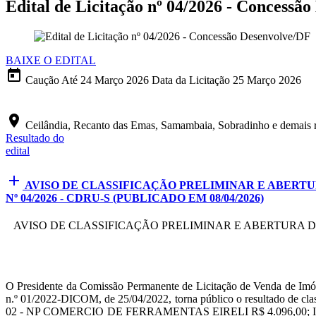
Edital de Licitação nº 04/2026 - Concessã
BAIXE O EDITAL
today
Caução Até
24 Março 2026
Data da Licitação
25 Março 2026
location_on
Ceilândia, Recanto das Emas, Samambaia, Sobradinho e demais re
Resultado do
edital
add
AVISO DE CLASSIFICAÇÃO PRELIMINAR E ABERT
Nº 04/2026 - CDRU-S (PUBLICADO EM 08/04/2026)
AVISO DE CLASSIFICAÇÃO PRELIMINAR E ABERTURA D
O Presidente da Comissão Permanente de Licitação de Venda de Imó
n.º 01/2022-DICOM, de 25/04/2022, torna público o resultado d
02 - NP COMERCIO DE FERRAMENTAS EIRELI R$ 4.096,00;