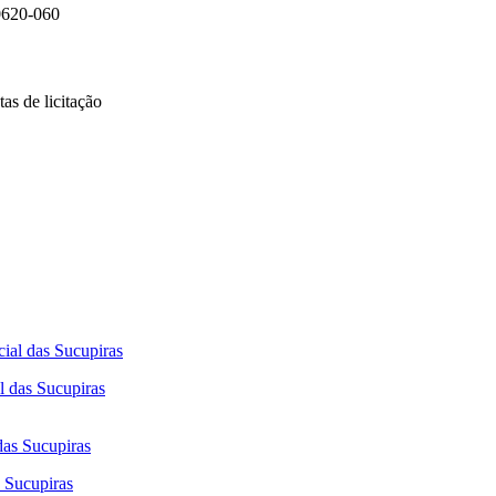
0620-060
as de licitação
l das Sucupiras
s Sucupiras