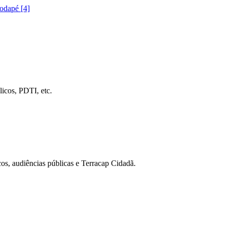
rodapé [4]
icos, PDTI, etc.
cos, audiências públicas e Terracap Cidadã.