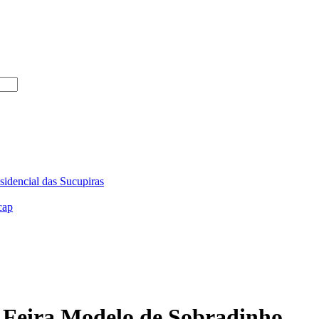
sidencial das Sucupiras
cap
a Feira Modelo de Sobradinho