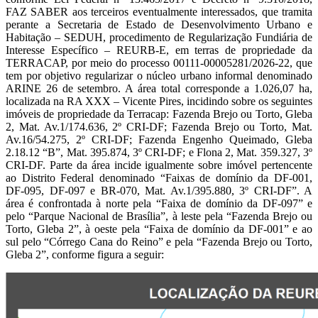
FAZ SABER aos terceiros eventualmente interessados, que tramita
perante a Secretaria de Estado de Desenvolvimento Urbano e
Habitação – SEDUH, procedimento de Regularização Fundiária de
Interesse Específico – REURB-E, em terras de propriedade da
TERRACAP, por meio do processo 00111-00005281/2026-22, que
tem por objetivo regularizar o núcleo urbano informal denominado
ARINE 26 de setembro. A área total corresponde a 1.026,07 ha,
localizada na RA XXX – Vicente Pires, incidindo sobre os seguintes
imóveis de propriedade da Terracap: Fazenda Brejo ou Torto, Gleba
2, Mat. Av.1/174.636, 2º CRI-DF; Fazenda Brejo ou Torto, Mat.
Av.16/54.275, 2º CRI-DF; Fazenda Engenho Queimado, Gleba
2.18.12 “B”, Mat. 395.874, 3º CRI-DF; e Flona 2, Mat. 359.327, 3º
CRI-DF. Parte da área incide igualmente sobre imóvel pertencente
ao Distrito Federal denominado “Faixas de domínio da DF-001,
DF-095, DF-097 e BR-070, Mat. Av.1/395.880, 3º CRI-DF”. A
área é confrontada à norte pela “Faixa de domínio da DF-097” e
pelo “Parque Nacional de Brasília”, à leste pela “Fazenda Brejo ou
Torto, Gleba 2”, à oeste pela “Faixa de domínio da DF-001” e ao
sul pelo “Córrego Cana do Reino” e pela “Fazenda Brejo ou Torto,
Gleba 2”, conforme figura a seguir: