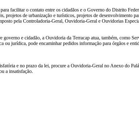
ara facilitar o contato entre os cidadãos e o Governo do Distrito Fede
, projetos de urbanização e turísticos, projetos de desenvolvimento par
posto pela Controladoria-Geral, Ouvidoria-Geral e Ouvidorias Especia
tre governo e cidadão, a Ouvidoria da Terracap atua, também, como Se
ica ou jurídica, pode encaminhar pedidos informação para órgãos e enti
sfatória e no prazo da lei, procure a Ouvidoria-Geral no Anexo do Palác
ou a insatisfação.