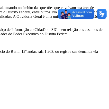
ral, atuando no âmbito das questões que envolvam sua área de
a o Distrito Federal, entre outros. No Governo do Distrito Federal, o
lizadas. A Ouvidoria-Geral é uma unidade da Controladoria-Geral e
rviço de Informação ao Cidadão – SIC – em relação aos assuntos de
dades do Poder Executivo do Distrito Federal.
io do Buriti, 12º andar, sala 1.203, ou registre sua demanda via