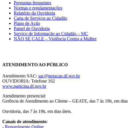
Perguntas frequentes
Normas e regulamentações
Relatório da Ouvidoria
Carta de Serviços ao Cidadão
Plano de Ação
Painel de Ouvidoria
Serviço de Informação ao Cidadão – SIC
NÃO SE CALE – Violência Contra a Mulher
Chat On-line
ATENDIMENTO AO PÚBLICO
Atendimento SAC:
sac@terracap.df.gov.br
OUVIDORIA: Telefone 162
www.participa.df.gov.br
Atendimento presencial:
Gerência de Atendimento ao Cliente – GEATE, das 7 às 19h, em dias 
Ouvidoria, das 7 às 19h, em dias úteis.
Canais de atendimento
:
-
Requerimento Online