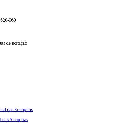
0620-060
as de licitação
l das Sucupiras