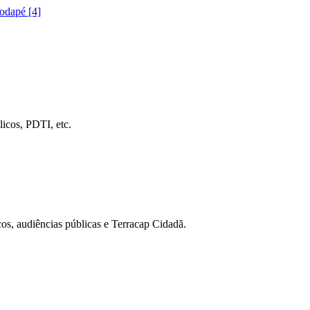
rodapé [4]
icos, PDTI, etc.
cos, audiências públicas e Terracap Cidadã.