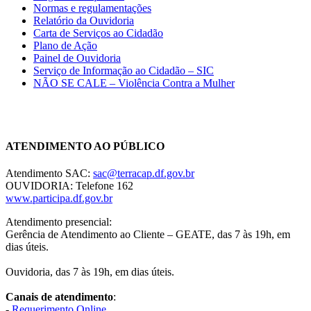
Normas e regulamentações
Relatório da Ouvidoria
Carta de Serviços ao Cidadão
Plano de Ação
Painel de Ouvidoria
Serviço de Informação ao Cidadão – SIC
NÃO SE CALE – Violência Contra a Mulher
Chat On-line
ATENDIMENTO AO PÚBLICO
Atendimento SAC:
sac@terracap.df.gov.br
OUVIDORIA: Telefone 162
www.participa.df.gov.br
Atendimento presencial:
Gerência de Atendimento ao Cliente – GEATE, das 7 às 19h, em
dias úteis.
Ouvidoria, das 7 às 19h, em dias úteis.
Canais de atendimento
:
-
Requerimento Online