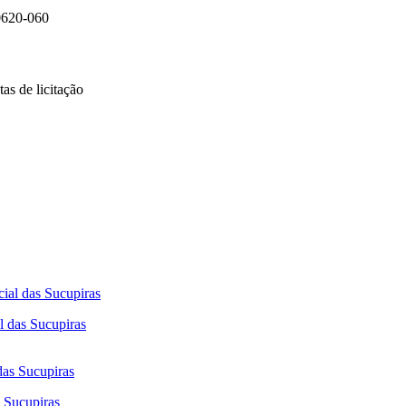
0620-060
as de licitação
l das Sucupiras
s Sucupiras