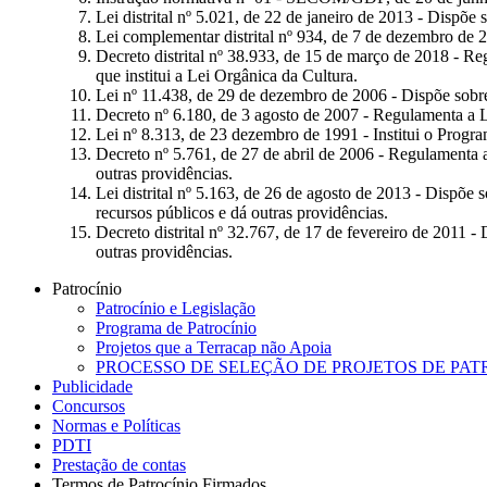
Lei distrital nº 5.021, de 22 de janeiro de 2013 - Dispõe 
Lei complementar distrital nº 934, de 7 de dezembro de 2
Decreto distrital nº 38.933, de 15 de março de 2018 - Re
que institui a Lei Orgânica da Cultura.
Lei nº 11.438, de 29 de dezembro de 2006 - Dispõe sobre 
Decreto nº 6.180, de 3 agosto de 2007 - Regulamenta a Le
Lei nº 8.313, de 23 dezembro de 1991 - Institui o Progr
Decreto nº 5.761, de 27 de abril de 2006 - Regulamenta
outras providências.
Lei distrital nº 5.163, de 26 de agosto de 2013 - Dispõe 
recursos públicos e dá outras providências.
Decreto distrital nº 32.767, de 17 de fevereiro de 2011 
outras providências.
Patrocínio
Patrocínio e Legislação
Programa de Patrocínio
Projetos que a Terracap não Apoia
PROCESSO DE SELEÇÃO DE PROJETOS DE PAT
Publicidade
Concursos
Normas e Políticas
PDTI
Prestação de contas
Termos de Patrocínio Firmados