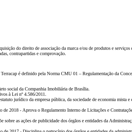
isição do direito de associação da marca e/ou de produtos e serviços da
adas, contrapartidas e comprovação.
 da Terracap é definido pela Norma CMU 01 – Regulamentação da Conce
jeto social da Companhia Imobiliária de Brasília.
ivos à Lei nº 4.586/2011.
statuto jurídico da empresa pública, da sociedade de economia mista e d
018 - Aprova o Regulamento Interno de Licitações e Contratações da
põe sobre as ações de publicidade dos órgãos e entidades da Administraç
e 2017 - Disciplina o patrocínio dos órgãos e entidades da administr