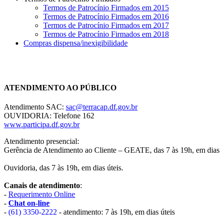
Termos de Patrocínio Firmados em 2015
Termos de Patrocínio Firmados em 2016
Termos de Patrocínio Firmados em 2017
Termos de Patrocínio Firmados em 2018
Compras dispensa/inexigibilidade
Chat On-line
ATENDIMENTO AO PÚBLICO
Atendimento SAC:
sac@terracap.df.gov.br
OUVIDORIA: Telefone 162
www.participa.df.gov.br
Atendimento presencial:
Gerência de Atendimento ao Cliente – GEATE, das 7 às 19h, em dias 
Ouvidoria, das 7 às 19h, em dias úteis.
Canais de atendimento
:
-
Requerimento Online
-
Chat on-line
-
(61) 3350-2222
- atendimento: 7 às 19h, em dias úteis