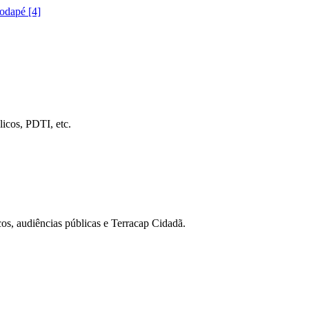
rodapé [4]
icos, PDTI, etc.
cos, audiências públicas e Terracap Cidadã.