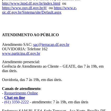
http://www.lgpd.df.gov.br/index.html
ou
https://www.ouv.df.gov.br/#/
ou
https://www.e-
sic.df.gov.br/Sistema/site/Default.aspx
Chat On-line
ATENDIMENTO AO PÚBLICO
Atendimento SAC:
sac@terracap.df.gov.br
OUVIDORIA: Telefone 162
www.participa.df.gov.br
Atendimento presencial:
Gerência de Atendimento ao Cliente – GEATE, das 7 às 19h, em
dias úteis.
Ouvidoria, das 7 às 19h, em dias úteis.
Canais de atendimento
:
-
Requerimento Online
-
Chat on-line
-
(61) 3350-2222
- atendimento: 7 às 19h, em dias úteis
Endereço: SAM Bl. F Ed. Sede Terracap - Asa Norte. Brasília-DF,