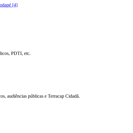
rodapé [4]
icos, PDTI, etc.
cos, audiências públicas e Terracap Cidadã.