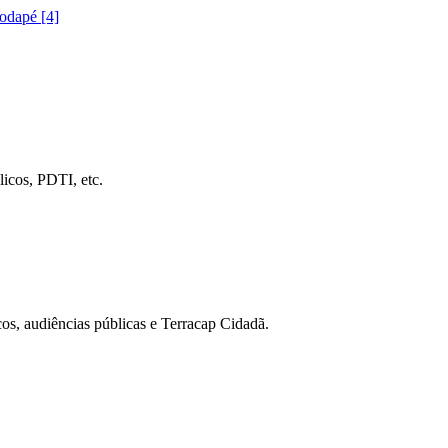
rodapé [4]
icos, PDTI, etc.
cos, audiências públicas e Terracap Cidadã.