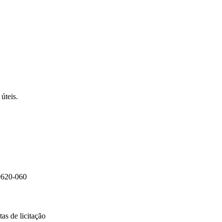
úteis.
0620-060
as de licitação