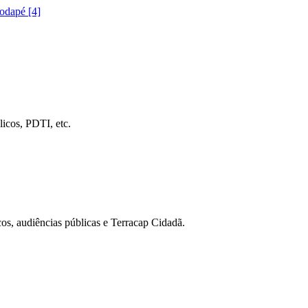
rodapé [4]
icos, PDTI, etc.
cos, audiências públicas e Terracap Cidadã.