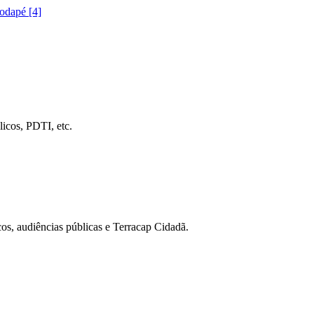
rodapé [4]
icos, PDTI, etc.
cos, audiências públicas e Terracap Cidadã.