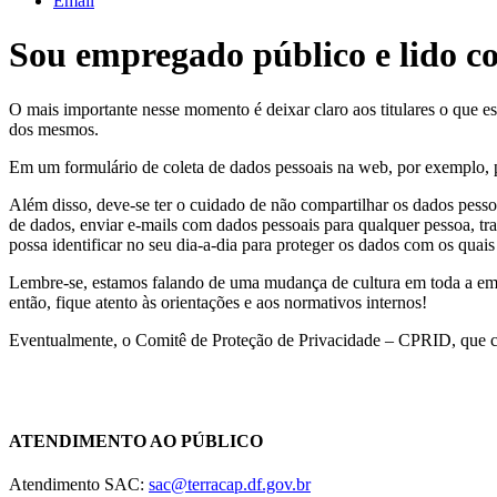
Email
Sou empregado público e lido c
O mais importante nesse momento é deixar claro aos titulares o que e
dos mesmos.
Em um formulário de coleta de dados pessoais na web, por exemplo, pr
Além disso, deve-se ter o cuidado de não compartilhar os dados pess
de dados, enviar e-mails com dados pessoais para qualquer pessoa, t
possa identificar no seu dia-a-dia para proteger os dados com os quais
Lembre-se, estamos falando de uma mudança de cultura em toda a em
então, fique atento às orientações e aos normativos internos!
Eventualmente, o Comitê de Proteção de Privacidade – CPRID, que cu
Chat On-line
ATENDIMENTO AO PÚBLICO
Atendimento SAC:
sac@terracap.df.gov.br