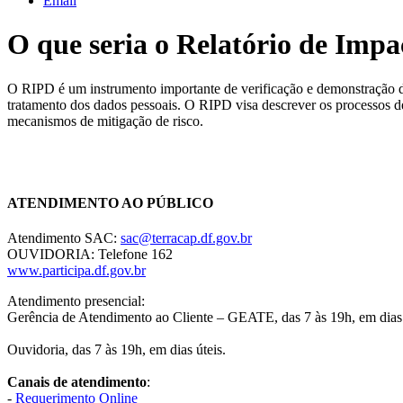
Email
O que seria o Relatório de Impa
O RIPD é um instrumento importante de verificação e demonstração da
tratamento dos dados pessoais. O RIPD visa descrever os processos de
mecanismos de mitigação de risco.
Chat On-line
ATENDIMENTO AO PÚBLICO
Atendimento SAC:
sac@terracap.df.gov.br
OUVIDORIA: Telefone 162
www.participa.df.gov.br
Atendimento presencial:
Gerência de Atendimento ao Cliente – GEATE, das 7 às 19h, em dias 
Ouvidoria, das 7 às 19h, em dias úteis.
Canais de atendimento
:
-
Requerimento Online