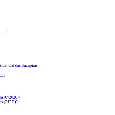
sidencial das Sucupiras
cap
em 07/2026)
>
ais (RIPD)?