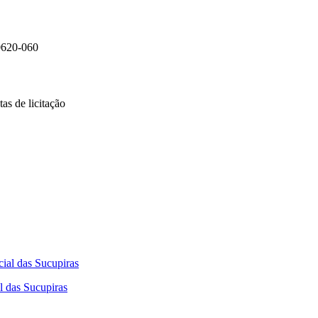
0620-060
as de licitação
l das Sucupiras