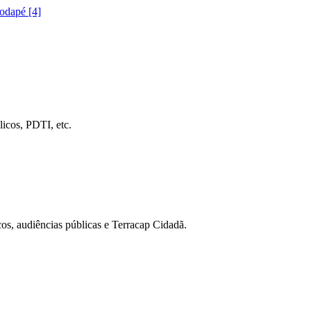
rodapé [4]
icos, PDTI, etc.
cos, audiências públicas e Terracap Cidadã.