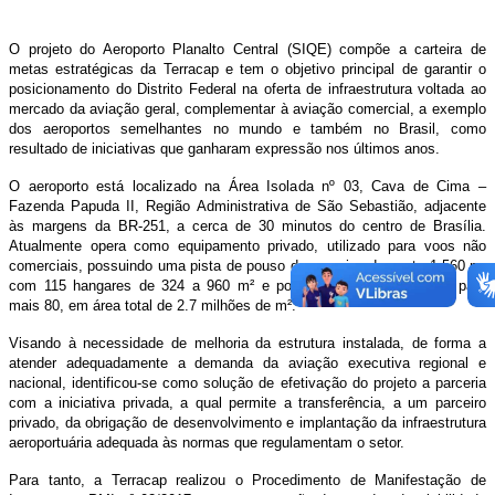
O projeto do Aeroporto Planalto Central (SIQE) compõe a carteira de
metas estratégicas da Terracap e tem o objetivo principal de garantir o
posicionamento do Distrito Federal na oferta de infraestrutura voltada ao
mercado da aviação geral, complementar à aviação comercial, a exemplo
dos aeroportos semelhantes no mundo e também no Brasil, como
resultado de iniciativas que ganharam expressão nos últimos anos.
O aeroporto está localizado na Área Isolada nº 03, Cava de Cima –
Fazenda Papuda II, Região Administrativa de São Sebastião, adjacente
às margens da BR-251, a cerca de 30 minutos do centro de Brasília.
Atualmente opera como equipamento privado, utilizado para voos não
comerciais, possuindo uma pista de pouso de aproximadamente 1.560 m,
com 115 hangares de 324 a 960 m² e possibilidade de expansão para
mais 80, em área total de 2.7 milhões de m².
Visando à necessidade de melhoria da estrutura instalada, de forma a
atender adequadamente a demanda da aviação executiva regional e
nacional, identificou-se como solução de efetivação do projeto a parceria
com a iniciativa privada, a qual permite a transferência, a um parceiro
privado, da obrigação de desenvolvimento e implantação da infraestrutura
aeroportuária adequada às normas que regulamentam o setor.
Para tanto, a Terracap realizou o Procedimento de Manifestação de