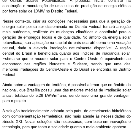
de Usinas Solares Fotovoltaicas. A proposta inicial, consiste na
construção e manutenção de uma usina de produção de energia elétrica
por fonte solar de 10MW no Distrito Federal.
Nesse contexto, criar as condições necessárias para que a geração de
energia solar possa ser disseminada no Distrito Federal tornará a região
mais autônoma, resiliente às mudanças climáticas e contribuirá para a
geração de empregos locais e de qualidade. No âmbito da energia solar
fotovoltaica, sua aplicação na capital do país soa até como uma vocação
natural, dada a elevada irradiação naturalmente disponível. A região
central do Brasil é beneficiada quanto aos índices de irradiância solar.
Estima-se que o recurso solar para o Centro Oeste é equivalente ao
encontrado nas regiões Nordeste e Sudeste, sendo que uma das
melhores irradiações do Centro-Oeste e do Brasil se encontra no Distrito
Federal.
Ainda sobre a vantagem do território, é possível afirmar que no âmbito do
nacional, que Brasília possui uma das maiores médias de irradiação solar
anual, totalizando 5,28 kWh/m².ano, sendo isso uma grande vantagem
para o projeto.
A solução tradicionalmente adotada pelo país, de crescimento hidrelétrico
com complementação termelétrica, não mais atende às necessidades do
Século XXI. Novas soluções são necessárias, com base em inovações e
tecnologia, para que tanto a sociedade quanto o meio ambiente ganhem.