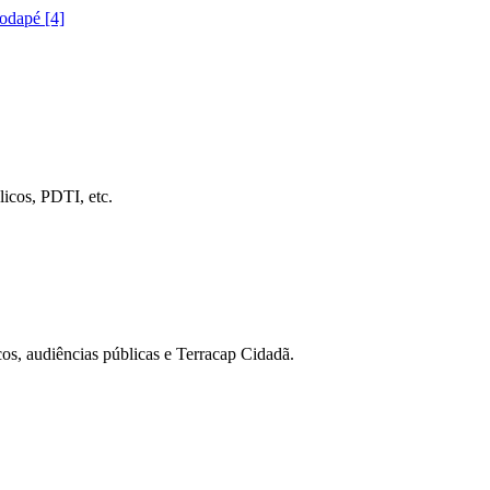
rodapé [4]
icos, PDTI, etc.
cos, audiências públicas e Terracap Cidadã.