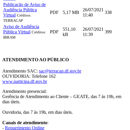
Publicação de Aviso de
Audiência Pública
26/07/2021
PDF
5,17 MB
338
Virtual
11:40
Créditos:
TERRACAP
Aviso de Audiência
551,10
26/07/2021
Pública Virtual
PDF
399
Créditos:
kB
11:39
IBRAM
Chat On-line
ATENDIMENTO AO PÚBLICO
Atendimento SAC:
sac@terracap.df.gov.br
OUVIDORIA: Telefone 162
www.participa.df.gov.br
Atendimento presencial:
Gerência de Atendimento ao Cliente – GEATE, das 7 às 19h, em
dias úteis.
Ouvidoria, das 7 às 19h, em dias úteis.
Canais de atendimento
:
-
Requerimento Online