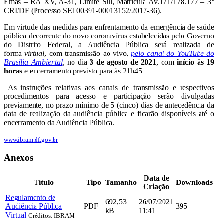
Emas – RA XV, A-31, Limite Sul, Matrícula Av.171/178.177 – 3°
CRI/DF (Processo SEI 00391-00013152/2017-36).
Em virtude das medidas para enfrentamento da emergência de saúde
pública decorrente do novo coronavírus estabelecidas pelo Governo
do Distrito Federal, a Audiência Pública será realizada de
forma
virtual
, com transmissão ao vivo,
pelo canal do YouTube do
Brasília Ambiental
, no dia
3 de agosto de 2021
, com
início às 19
horas
e encerramento previsto para às 21h45.
As instruções relativas aos canais de transmissão e respectivos
procedimentos para acesso e participação serão divulgadas
previamente, no prazo mínimo de 5 (cinco) dias de antecedência da
data de realização da audiência pública e ficarão disponíveis até o
encerramento da Audiência Pública.
www.ibram.df.gov.br
Anexos
Data de
Título
Tipo
Tamanho
Downloads
Criação
Regulamento de
692,53
26/07/2021
Audiência Pública
PDF
395
kB
11:41
Virtual
Créditos: IBRAM