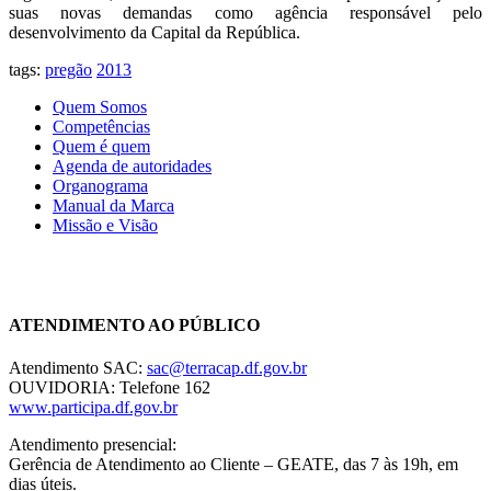
suas novas demandas como agência responsável pelo
desenvolvimento da Capital da República.
tags:
pregão
2013
Quem Somos
Competências
Quem é quem
Agenda de autoridades
Organograma
Manual da Marca
Missão e Visão
Chat On-line
ATENDIMENTO AO PÚBLICO
Atendimento SAC:
sac@terracap.df.gov.br
OUVIDORIA: Telefone 162
www.participa.df.gov.br
Atendimento presencial:
Gerência de Atendimento ao Cliente – GEATE, das 7 às 19h, em
dias úteis.