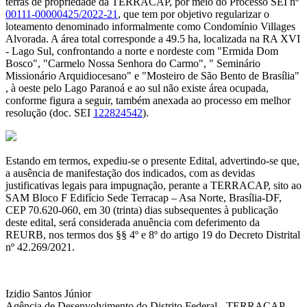
terras de propriedade da TERRACAP, por meio do Processo SEI nº
00111-00000425/2022-21
, que tem por objetivo regularizar o
loteamento denominado informalmente como Condomínio Villages
Alvorada. A área total corresponde a 49.5 ha, localizada na RA XVI
- Lago Sul, confrontando a norte e nordeste com "Ermida Dom
Bosco", "Carmelo Nossa Senhora do Carmo", " Seminário
Missionário Arquidiocesano" e "Mosteiro de São Bento de Brasília"
, à oeste pelo Lago Paranoá e ao sul não existe área ocupada,
conforme figura a seguir, também anexada ao processo em melhor
resolução (doc. SEI
122824542
).
Estando em termos, expediu-se o presente Edital, advertindo-se que,
a ausência de manifestação dos indicados, com as devidas
justificativas legais para impugnação, perante a TERRACAP, sito ao
SAM Bloco F Edifício Sede Terracap – Asa Norte, Brasília-DF,
CEP 70.620-060, em 30 (trinta) dias subsequentes à publicação
deste edital, será considerada anuência com deferimento da
REURB, nos termos dos §§ 4º e 8º do artigo 19 do Decreto Distrital
nº 42.269/2021.
Izidio Santos Júnior
Agência de Desenvolvimento do Distrito Federal - TERRACAP