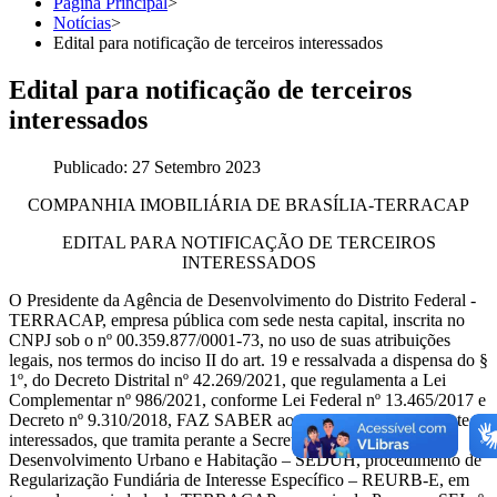
Página Principal
>
Notícias
>
Edital para notificação de terceiros interessados
Edital para notificação de terceiros
interessados
Publicado: 27 Setembro 2023
COMPANHIA IMOBILIÁRIA DE BRASÍLIA-TERRACAP
EDITAL PARA NOTIFICAÇÃO DE TERCEIROS
INTERESSADOS
O Presidente da Agência de Desenvolvimento do Distrito Federal -
TERRACAP, empresa pública com sede nesta capital, inscrita no
CNPJ sob o nº 00.359.877/0001-73, no uso de suas atribuições
legais, nos termos do inciso II do art. 19 e ressalvada a dispensa do §
1º, do Decreto Distrital nº 42.269/2021, que regulamenta a Lei
Complementar nº 986/2021, conforme Lei Federal nº 13.465/2017 e
Decreto nº 9.310/2018, FAZ SABER aos terceiros eventualmente
interessados, que tramita perante a Secretaria de Estado de
Desenvolvimento Urbano e Habitação – SEDUH, procedimento de
Regularização Fundiária de Interesse Específico – REURB-E, em