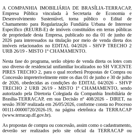
A COMPANHIA IMOBILIÁRIA DE BRASÍLIA-TERRACAP,
Empresa Pública vinculada à Secretaria de Economia e
Desenvolvimento Sustentável, torna público o Edital de
Chamamento para Regularização Fundiária Urbana de Interesse
Específico (REURB-E) de imóveis constituídos em terras públicas
de propriedade desta Empresa, publicado no dia 01 de junho de
2026 para interessados na titulação por meio de venda direta dos
imóveis relacionados no EDITAL 04/2026 - SHVP TRECHO 2
URB 26/19 - MISTO 1º CHAMAMENTO.
Nesta fase do programa, serão objeto de venda direta os lotes com
uso diverso de residencial unifamiliar localizados no SH VICENTE
PIRES TRECHO 2, para o qual receberá Propostas de Compra ou
Concessão impreterivelmente entre os dias 01 de junho e 30 de julho
de 2026, obedecidas as condições do EDITAL 04/2026 - SHVP
TRECHO 2 URB 26/19 - MISTO 1º CHAMAMENTO, sendo
autorizado pela Diretoria Colegiada da Companhia Imobiliária de
Brasília-TERRACAP, em sua Decisão nº 408/2026 - DIRET, na
sessão 3936ª realizada em 26/05/2026, conforme consta no Processo
0
0111-00000720/2026-19, na página eletrônica da TERRACAP
(www.terracap.df.gov.br).
As propostas de compra ou concessão, assim como o cadastramento,
deverão ser realizados pelo site oficial da TERRACAP ou