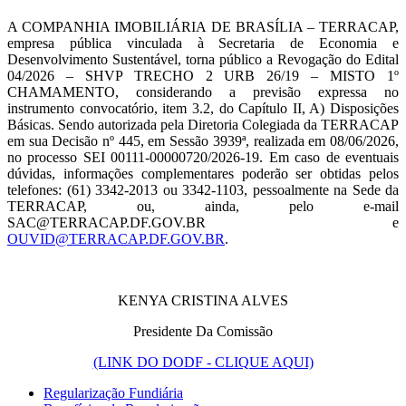
A COMPANHIA IMOBILIÁRIA DE BRASÍLIA – TERRACAP,
empresa pública vinculada à Secretaria de Economia e
Desenvolvimento Sustentável, torna público a Revogação do Edital
04/2026 – SHVP TRECHO 2 URB 26/19 – MISTO 1º
CHAMAMENTO, considerando a previsão expressa no
instrumento convocatório, item 3.2, do Capítulo II, A) Disposições
Básicas. Sendo autorizada pela Diretoria Colegiada da TERRACAP
em sua Decisão nº 445, em Sessão 3939ª, realizada em 08/06/2026,
no processo SEI 00111-00000720/2026-19. Em caso de eventuais
dúvidas, informações complementares poderão ser obtidas pelos
telefones: (61) 3342-2013 ou 3342-1103, pessoalmente na Sede da
TERRACAP, ou, ainda, pelo e-mail
SAC@TERRACAP.DF.GOV.BR e
OUVID@TERRACAP.DF.GOV.BR
.
KENYA CRISTINA ALVES
Presidente Da Comissão
(LINK DO DODF - CLIQUE AQUI)
Regularização Fundiária