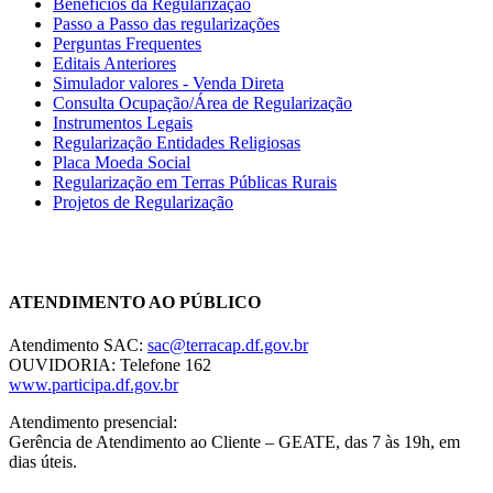
Benefícios da Regularização
Passo a Passo das regularizações
Perguntas Frequentes
Editais Anteriores
Simulador valores - Venda Direta
Consulta Ocupação/Área de Regularização
Instrumentos Legais
Regularização Entidades Religiosas
Placa Moeda Social
Regularização em Terras Públicas Rurais
Projetos de Regularização
Chat On-line
ATENDIMENTO AO PÚBLICO
Atendimento SAC:
sac@terracap.df.gov.br
OUVIDORIA: Telefone 162
www.participa.df.gov.br
Atendimento presencial:
Gerência de Atendimento ao Cliente – GEATE, das 7 às 19h, em
dias úteis.