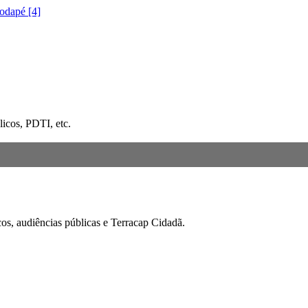
rodapé [4]
icos, PDTI, etc.
cos, audiências públicas e Terracap Cidadã.