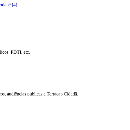
rodapé [4]
icos, PDTI, etc.
cos, audiências públicas e Terracap Cidadã.