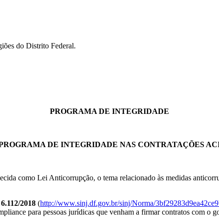
ões do Distrito Federal.
PROGRAMA DE INTEGRIDADE
PROGRAMA DE INTEGRIDADE NAS CONTRATAÇÕES ACI
cida como Lei Anticorrupção, o tema relacionado às medidas anticorru
º 6.112/2018
(
http://www.sinj.df.gov.br/sinj/Norma/3bf29283d9ea42c
pliance para pessoas jurídicas que venham a firmar contratos com o g