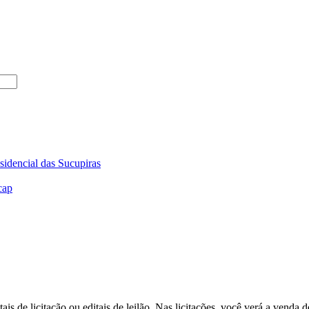
sidencial das Sucupiras
cap
ais de licitação ou editais de leilão. Nas licitações, você verá a vend