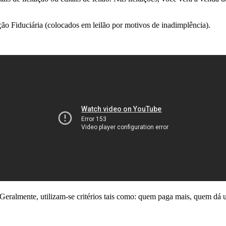
ão Fiduciária (colocados em leilão por motivos de inadimplência).
ralmente, utilizam-se critérios tais como: quem paga mais, quem dá