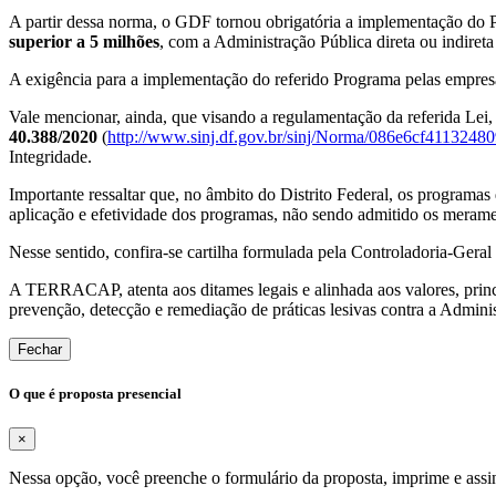
A partir dessa norma, o GDF tornou obrigatória a implementação do P
superior a 5 milhões
, com a Administração Pública direta ou indiret
A exigência para a implementação do referido Programa pelas empresas 
Vale mencionar, ainda, que visando a regulamentação da referida Lei
40.388/2020
(
http://www.sinj.df.gov.br/sinj/Norma/086e6cf41132
Integridade.
Importante ressaltar que, no âmbito do Distrito Federal, os programa
aplicação e efetividade dos programas, não sendo admitido os merame
Nesse sentido, confira-se cartilha formulada pela Controladoria-Gera
A TERRACAP, atenta aos ditames legais e alinhada aos valores, princí
prevenção, detecção e remediação de práticas lesivas contra a Admini
Fechar
O que é proposta presencial
×
Nessa opção, você preenche o formulário da proposta, imprime e assi