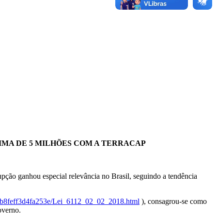
MA DE 5 MILHÕES COM A TERRACAP
pção ganhou especial relevância no Brasil, seguindo a tendência
e9b8feff3d4fa253e/Lei_6112_02_02_2018.html
), consagrou-se como
overno.