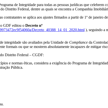
rograma de Integridade para todas as pessoas jurídicas que celebrem c
a do Distrito Federal, dentre as quais se encontra a Companhia Imobil
contratantes se aplica aos ajustes firmados a partir de 1º de janeiro d
, o GDF editou o
Decreto nº
4809973472ec9f54060a/Decreto_40388_14_01_2020.html
), seguindo a 
s de integridade são avaliados pela Unidade de
Compliance
da Controlad
nte formais ou que se mostrem absolutamente incapazes de mitigar risc
l do Distrito Federal – CGDF:
pios e normas éticas, considera a exigência do Programa de Integridad
stração Pública.
na.