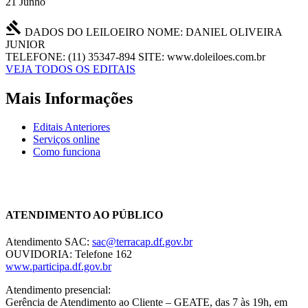
21 Junho
gavel
DADOS DO LEILOEIRO
NOME: DANIEL OLIVEIRA
JUNIOR
TELEFONE: (11) 35347-894
SITE: www.doleiloes.com.br
VEJA TODOS OS EDITAIS
Mais Informações
Editais Anteriores
Serviços online
Como funciona
Chat On-line
ATENDIMENTO AO PÚBLICO
Atendimento SAC:
sac@terracap.df.gov.br
OUVIDORIA: Telefone 162
www.participa.df.gov.br
Atendimento presencial:
Gerência de Atendimento ao Cliente – GEATE, das 7 às 19h, em