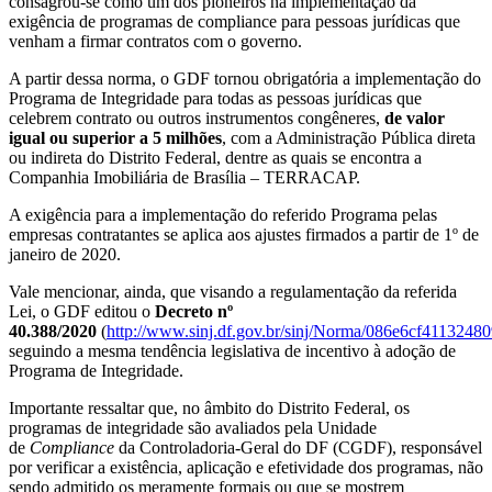
consagrou-se como um dos pioneiros na implementação da
exigência de programas de compliance para pessoas jurídicas que
venham a firmar contratos com o governo.
A partir dessa norma, o GDF tornou obrigatória a implementação do
Programa de Integridade para todas as pessoas jurídicas que
celebrem contrato ou outros instrumentos congêneres,
de valor
igual ou superior a 5 milhões
, com a Administração Pública direta
ou indireta do Distrito Federal, dentre as quais se encontra a
Companhia Imobiliária de Brasília – TERRACAP.
A exigência para a implementação do referido Programa pelas
empresas contratantes se aplica aos ajustes firmados a partir de 1º de
janeiro de 2020.
Vale mencionar, ainda, que visando a regulamentação da referida
Lei, o GDF editou o
Decreto nº
40.388/2020
(
http://www.sinj.df.gov.br/sinj/Norma/086e6cf41132
seguindo a mesma tendência legislativa de incentivo à adoção de
Programa de Integridade.
Importante ressaltar que, no âmbito do Distrito Federal, os
programas de integridade são avaliados pela Unidade
de
Compliance
da Controladoria-Geral do DF (CGDF), responsável
por verificar a existência, aplicação e efetividade dos programas, não
sendo admitido os meramente formais ou que se mostrem