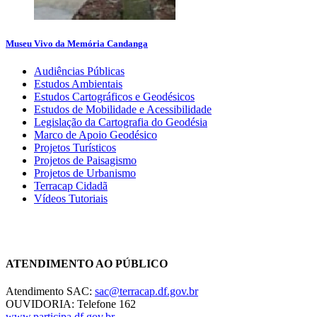
Museu Vivo da Memória Candanga
Audiências Públicas
Estudos Ambientais
Estudos Cartográficos e Geodésicos
Estudos de Mobilidade e Acessibilidade
Legislação da Cartografia do Geodésia
Marco de Apoio Geodésico
Projetos Turísticos
Projetos de Paisagismo
Projetos de Urbanismo
Terracap Cidadã
Vídeos Tutoriais
Chat On-line
ATENDIMENTO AO PÚBLICO
Atendimento SAC:
sac@terracap.df.gov.br
OUVIDORIA: Telefone 162
www.participa.df.gov.br