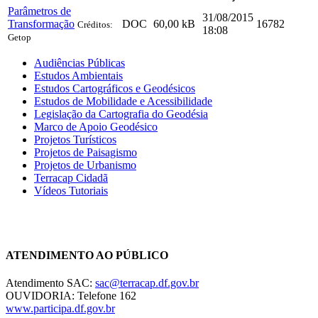
Parâmetros de
31/08/2015
Transformação
DOC
60,00 kB
16782
Créditos:
18:08
Getop
Audiências Públicas
Estudos Ambientais
Estudos Cartográficos e Geodésicos
Estudos de Mobilidade e Acessibilidade
Legislação da Cartografia do Geodésia
Marco de Apoio Geodésico
Projetos Turísticos
Projetos de Paisagismo
Projetos de Urbanismo
Terracap Cidadã
Vídeos Tutoriais
Chat On-line
ATENDIMENTO AO PÚBLICO
Atendimento SAC:
sac@terracap.df.gov.br
OUVIDORIA: Telefone 162
www.participa.df.gov.br