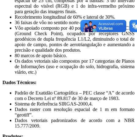
espacial de 25 cm, compostas por 4 bandas: 3 do intervalo
espectral do visível (RGB) e 1 do infra-vermelho próximo
para geração das imagens finais.
Recobrimento longitudinal de 60% e lateral de 30%.
36 faixas de vôo no sentido norte-sul.
Vôo apoiado composto por 40 pontos pré-sinalizados - GCP’s
(Ground Check Point), ocupados por receptores GNSS
geodésicos de dupla frequência L1/L2, diminuindo o total de
apoio de campo, pontos de aerotriangulação e aumentando a
precisão e qualidade dos produtos.
80 marcos de apoio básico.
Os dados vetoriais são compostos por 17 categorias de Planos
de Informações (uso e ocupação do solo, hidrografia, sistema
viário, etc.)
Dados Técnicos:
Padrão de Exatidão Cartográfica – PEC classe “A” de acordo
com o Decreto Lei nº 89.817 de 30 de março de 1983.
Sistema de Referência SIRGAS-2000,4.
Dados raster com resolução espacial de 1 m em formato
“geotiff”.
Dados vetoriais padronizados de acordo com a NBR
15.777/2009.
Produtos: