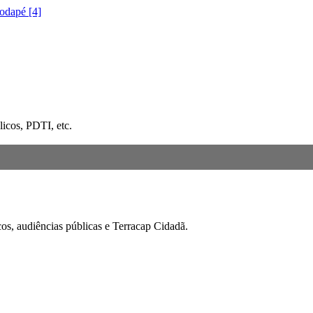
rodapé [4]
icos, PDTI, etc.
cos, audiências públicas e Terracap Cidadã.