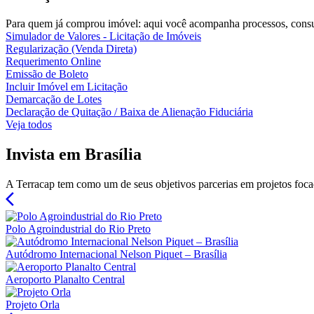
Para quem já comprou imóvel: aqui você acompanha processos, consult
Simulador de Valores - Licitação de Imóveis
Regularização (Venda Direta)
Requerimento Online
Emissão de Boleto
Incluir Imóvel em Licitação
Demarcação de Lotes
Declaração de Quitação / Baixa de Alienação Fiduciária
Veja todos
Invista em Brasília
A Terracap tem como um de seus objetivos parcerias em projetos focad
arrow_back_ios
Polo Agroindustrial do Rio Preto
Autódromo Internacional Nelson Piquet – Brasília
Aeroporto Planalto Central
Projeto Orla