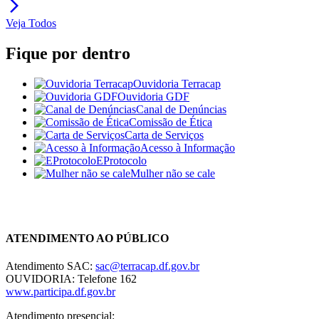
arrow_forward_ios
Veja Todos
Fique por dentro
Ouvidoria Terracap
Ouvidoria GDF
Canal de Denúncias
Comissão de Ética
Carta de Serviços
Acesso à Informação
EProtocolo
Mulher não se cale
Chat On-line
ATENDIMENTO AO PÚBLICO
Atendimento SAC:
sac@terracap.df.gov.br
OUVIDORIA: Telefone 162
www.participa.df.gov.br
Atendimento presencial: