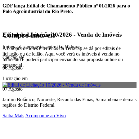
GDF lança Edital de Chamamento Público nº 01/2026 para o
Polo Agroindustrial do Rio Preto.
Compre Imóveis
Edital de Licitação 10/2026 - Venda de Imóveis
Entrega das propostas entre 9 e 10 horas
A compra de lotes e terrenos da Terracap se dá por editais de
licitação ou de leilão. Aqui você verá os imóveis à venda no
Caução até
momento e poderá participar enviando sua proposta online ou
presencial .
06 Agosto
Licitação em
07 Agosto
Jardim Botânico, Noroeste, Recanto das Emas, Samambaia e demais
regiões do Distrito Federal.
Saiba Mais
Acompanhe ao Vivo