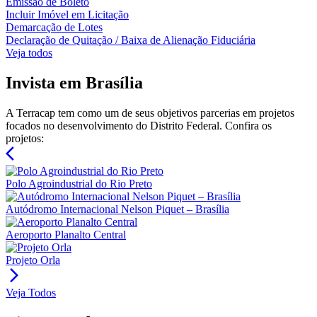
Emissão de Boleto
Incluir Imóvel em Licitação
Demarcação de Lotes
Declaração de Quitação / Baixa de Alienação Fiduciária
Veja todos
Invista em Brasília
A Terracap tem como um de seus objetivos parcerias em projetos
focados no desenvolvimento do Distrito Federal. Confira os
projetos:
arrow_back_ios
Polo Agroindustrial do Rio Preto
Autódromo Internacional Nelson Piquet – Brasília
Aeroporto Planalto Central
Projeto Orla
arrow_forward_ios
Veja Todos