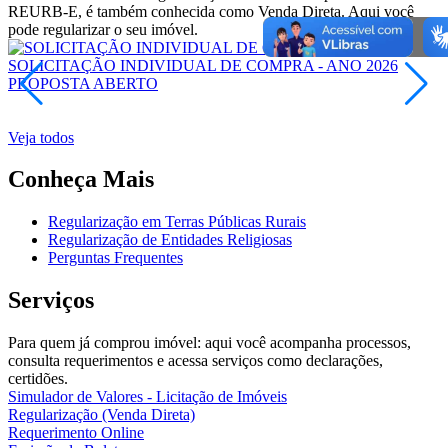
REURB-E, é também conhecida como Venda Direta. Aqui você
pode regularizar o seu imóvel.
SOLICITAÇÃO INDIVIDUAL DE COMPRA - ANO 2026
PROPOSTA
ABERTO
E
Veja todos
Conheça Mais
Regularização em Terras Públicas Rurais
Regularização de Entidades Religiosas
Perguntas Frequentes
Serviços
Para quem já comprou imóvel: aqui você acompanha processos,
consulta requerimentos e acessa serviços como declarações,
certidões.
Simulador de Valores - Licitação de Imóveis
Regularização (Venda Direta)
Requerimento Online