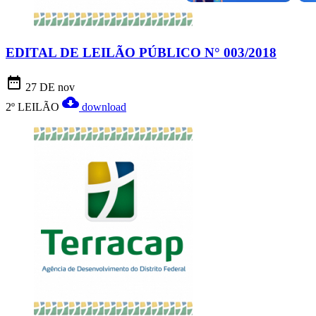
EDITAL DE LEILÃO PÚBLICO N° 003/2018
date_range
27 DE nov
cloud_download
2º LEILÃO
download