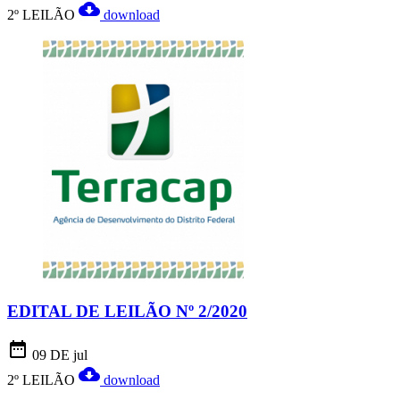
cloud_download
2º LEILÃO
download
EDITAL DE LEILÃO Nº 2/2020
date_range
09 DE jul
cloud_download
2º LEILÃO
download