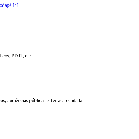
rodapé [4]
icos, PDTI, etc.
cos, audiências públicas e Terracap Cidadã.