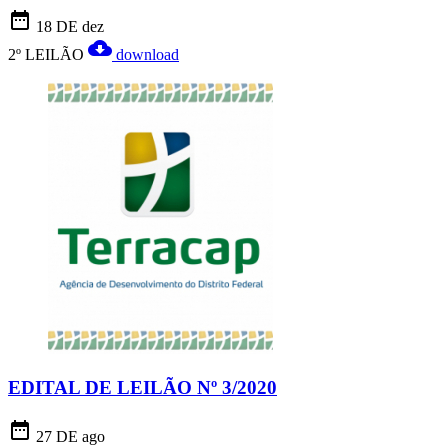
date_range
18 DE dez
cloud_download
2º LEILÃO
download
EDITAL DE LEILÃO Nº 3/2020
date_range
27 DE ago