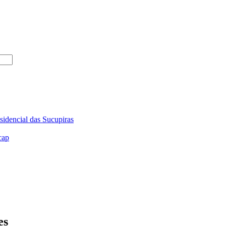
sidencial das Sucupiras
cap
es