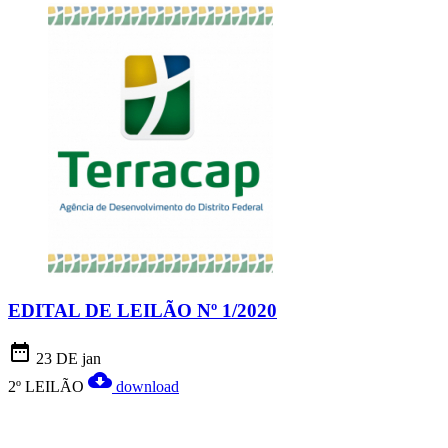
EDITAL DE LEILÃO Nº 1/2020
date_range
23 DE jan
cloud_download
2º LEILÃO
download
Chat On-line