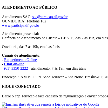
ATENDIMENTO AO PÚBLICO
Atendimento SAC:
sac@terracap.df.gov.br
OUVIDORIA: Telefone 162
www.participa.df.gov.br
Atendimento presencial:
Gerência de Atendimento ao Cliente – GEATE, das 7 às 19h, em dias 
Ouvidoria, das 7 às 19h, em dias úteis.
Canais de atendimento
:
-
Requerimento Online
-
Chat on-line
-
(61) 3350-2222
- atendimento: 7 às 19h, em dias úteis
Endereço: SAM Bl. F Ed. Sede Terracap - Asa Norte. Brasília-DF, 7
FIQUE CONECTADO
Baixe o app Terracap e faça cadastro de regularização e enviar propost