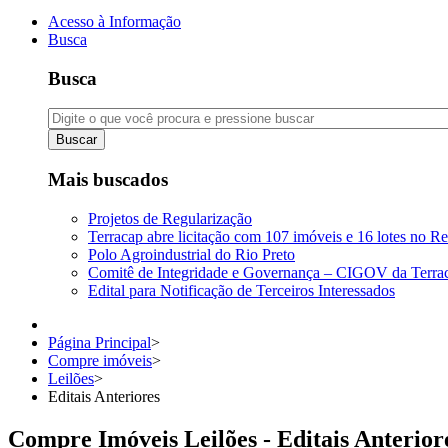
Acesso à Informação
Busca
Busca
Buscar
Mais buscados
Projetos de Regularização
Terracap abre licitação com 107 imóveis e 16 lotes no Re
Polo Agroindustrial do Rio Preto
Comitê de Integridade e Governança – CIGOV da Terra
Edital para Notificação de Terceiros Interessados
Página Principal
>
Compre imóveis
>
Leilões
>
Editais Anteriores
Compre Imóveis Leilões - Editais Anterior