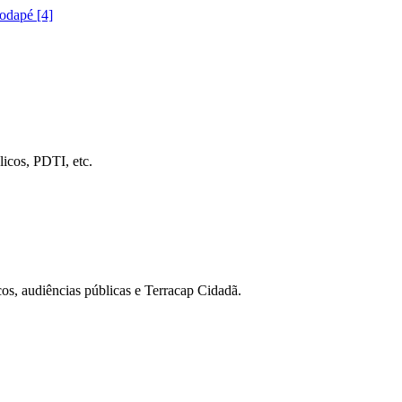
rodapé [4]
icos, PDTI, etc.
cos, audiências públicas e Terracap Cidadã.