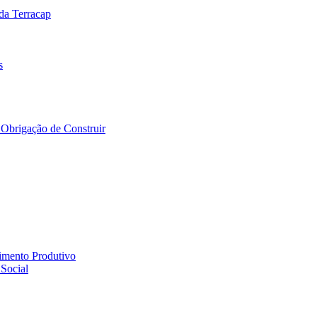
da Terracap
s
 Obrigação de Construir
ento Produtivo
 Social