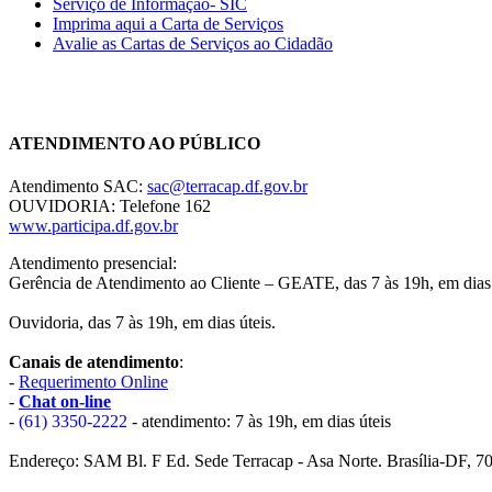
Serviço de Informação- SIC
Imprima aqui a Carta de Serviços
Avalie as Cartas de Serviços ao Cidadão
Chat On-line
ATENDIMENTO AO PÚBLICO
Atendimento SAC:
sac@terracap.df.gov.br
OUVIDORIA: Telefone 162
www.participa.df.gov.br
Atendimento presencial:
Gerência de Atendimento ao Cliente – GEATE, das 7 às 19h, em dias 
Ouvidoria, das 7 às 19h, em dias úteis.
Canais de atendimento
:
-
Requerimento Online
-
Chat on-line
-
(61) 3350-2222
- atendimento: 7 às 19h, em dias úteis
Endereço: SAM Bl. F Ed. Sede Terracap - Asa Norte. Brasília-DF, 7