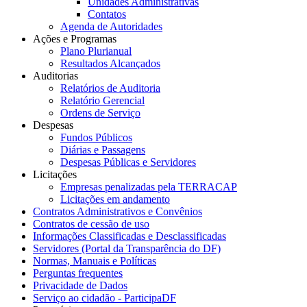
Unidades Administrativas
Contatos
Agenda de Autoridades
Ações e Programas
Plano Plurianual
Resultados Alcançados
Auditorias
Relatórios de Auditoria
Relatório Gerencial
Ordens de Serviço
Despesas
Fundos Públicos
Diárias e Passagens
Despesas Públicas e Servidores
Licitações
Empresas penalizadas pela TERRACAP
Licitações em andamento
Contratos Administrativos e Convênios
Contratos de cessão de uso
Informações Classificadas e Desclassificadas
Servidores (Portal da Transparência do DF)
Normas, Manuais e Políticas
Perguntas frequentes
Privacidade de Dados
Serviço ao cidadão - ParticipaDF