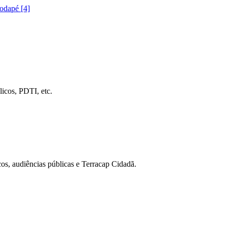
rodapé [4]
icos, PDTI, etc.
cos, audiências públicas e Terracap Cidadã.