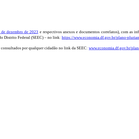
9 de dezembro de 2023
e respectivos anexos e documentos correlatos), com as inf
do Distrito Federal (SEEC) – no link:
https://www.economia.df.gov.br/plano-pluria
er consultados por qualquer cidadão no link da SEEC:
www.economia.df.gov.br/plano