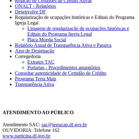
Relação de Certidões de Crédito Ativas
ONALT - Relatórios
Desenvolve DF
Regularização de ocupações históricas e Editais do Programa
Igreja Legal
Listagem de regularização de ocupações históricas e
Editais do Programa Igreja Legal
Placa Moeda Social
Relatório Anual de Transparência Ativa e Passiva
Atos de Designação
Corregedoria
Extratos TAC
Portarias - Procedimentos apuratórios
Consultar autenticidade de Certidão de Crédito
Programa Terra Mais
Transparência Ativa
Chat On-line
ATENDIMENTO AO PÚBLICO
Atendimento SAC:
sac@terracap.df.gov.br
OUVIDORIA: Telefone 162
www.participa.df.gov.br