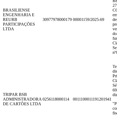
Re
27
BRASILIENSE
C
ENGENHARIA E
em
REURB
30977978000179
00001159/2025-69
de
PARTICIPAÇÕES
pr
LTDA
ve
do
fu
Cl
Se
nº
Te
di
Pr
Cl
Sé
69
TRIPAR BSB
di
ADMINISTRADORA
0256118000114
0011100011191201941
"P
DE CARTÕES LTDA
co
fi