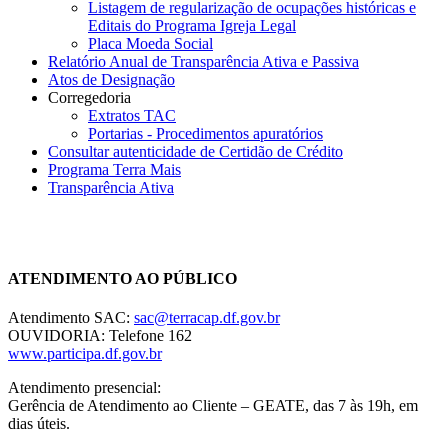
Listagem de regularização de ocupações históricas e
Editais do Programa Igreja Legal
Placa Moeda Social
Relatório Anual de Transparência Ativa e Passiva
Atos de Designação
Corregedoria
Extratos TAC
Portarias - Procedimentos apuratórios
Consultar autenticidade de Certidão de Crédito
Programa Terra Mais
Transparência Ativa
Chat On-line
ATENDIMENTO AO PÚBLICO
Atendimento SAC:
sac@terracap.df.gov.br
OUVIDORIA: Telefone 162
www.participa.df.gov.br
Atendimento presencial:
Gerência de Atendimento ao Cliente – GEATE, das 7 às 19h, em
dias úteis.