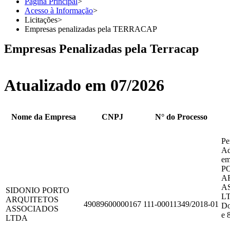
Página Principal
>
Acesso à Informação
>
Licitações
>
Empresas penalizadas pela TERRACAP
Empresas Penalizadas pela Terracap
Atualizado em 07/2026
Nome da Empresa
CNPJ
N° do Processo
Pe
Ad
em
P
A
A
SIDONIO PORTO
LT
ARQUITETOS
49089600000167
111-00011349/2018-01
Do
ASSOCIADOS
e 
LTDA