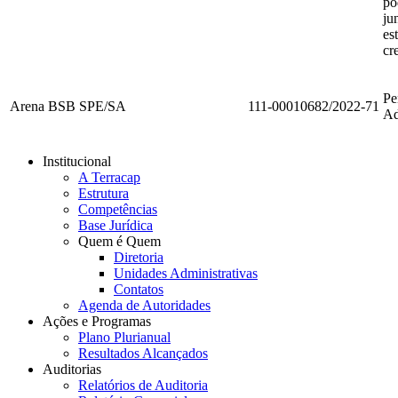
po
ju
es
cr
Pe
Arena BSB SPE/SA
111-00010682/2022-71
Ad
Institucional
A Terracap
Estrutura
Competências
Base Jurídica
Quem é Quem
Diretoria
Unidades Administrativas
Contatos
Agenda de Autoridades
Ações e Programas
Plano Plurianual
Resultados Alcançados
Auditorias
Relatórios de Auditoria